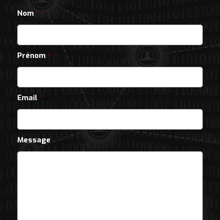
Nom
*
Prénom
*
Email
*
Message